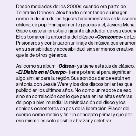
Desde mediados de los 2000s, cuando era parte de
Teleradio Donoso, Alex ha ido cimentando su imagen
como la de una de las figuras fundamentales de la escen
chilena de pop. Principalmente gracias a él, Javiera Mena 
Gepe existe un prestigio gigante alrededor de esa escen
Ellos tomaron la antorcha del clásico «
Corazones
» de Lo
Prisioneros y continuaron un linaje de música que enamo
en su sensibilidad y accesibilidad, sin ser menos creativa
que la de otros géneros.
Así como su álbum «
Odisea
» ya tiene estatus de clásico,
«
El Diablo en el Cuerpo
» tiene potencial para significar
algo similar para la región. Sus sonidos dance están en
sintonía con Jessie Ware y los dos discos brillantes que
publicó en los últimos años. No como un rebote de eso,
sino en correlación con lo que pasa en las altas esferas
del pop a nivel mundial: la reivindiación del disco y los
sonidos ochenteros en pos de la liberación. Placer del
cuerpo como medio y fin. Un concepto primal y que por
eso mismo es solo posible abrazar y celebrar.