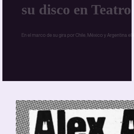
su disco en Teatro
En el marco de su gira por Chile, México y Argentina el