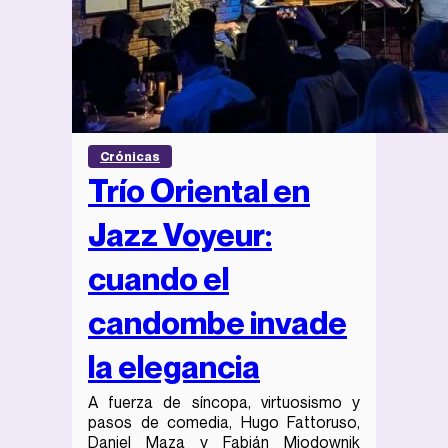
Crónicas
Trío Oriental en
Jazz Voyeur:
cuando el
candombe invade
la elegancia
A fuerza de síncopa, virtuosismo y
pasos de comedia, Hugo Fattoruso,
Daniel Maza y Fabián Miodownik