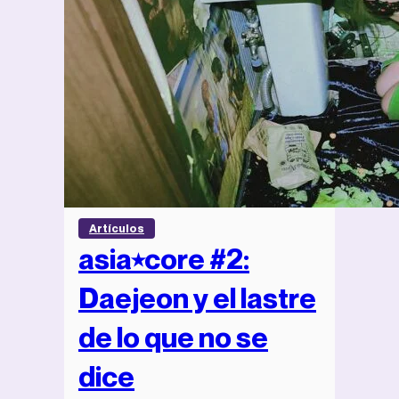
Artículos
asia⭑core #2:
Daejeon y el lastre
de lo que no se
dice