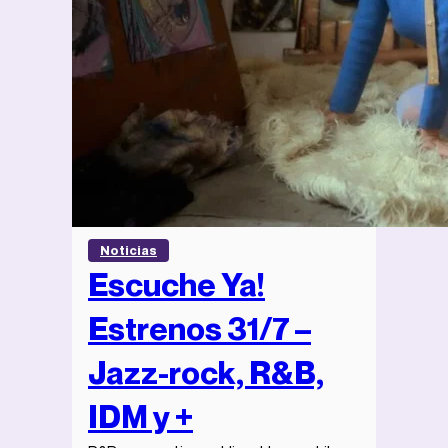
Noticias
Escuche Ya!
Estrenos 31/7 –
Jazz-rock, R&B,
IDM y +