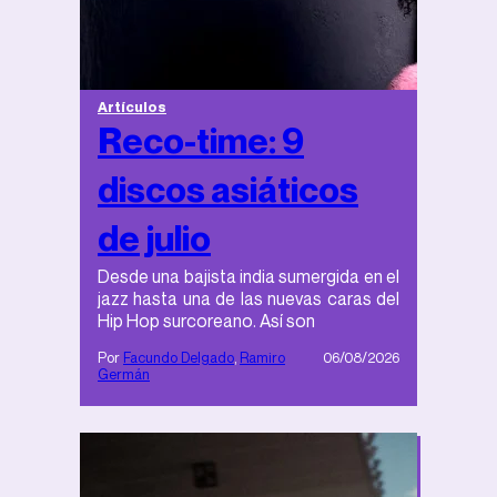
Artículos
Reco-time: 9
discos asiáticos
de julio
Desde una bajista india sumergida en el
jazz hasta una de las nuevas caras del
Hip Hop surcoreano. Así son
Por
Facundo Delgado
,
Ramiro
06/08/2026
Germán