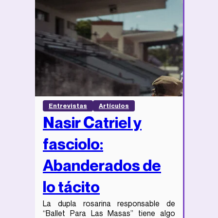
Entrevistas
Artículos
Nasir Catriel y
fasciolo:
Abanderados de
lo tácito
La dupla rosarina responsable de
“Ballet Para Las Masas” tiene algo