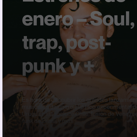
enero – Soul,
trap, post-
punk y +
Es hora de descubrir los grandes lanzamien
musicales de enero. Hip Hop experimental d
Uruguay, art rock de Chile, fusión de Venezue
funk de Brasil y más.