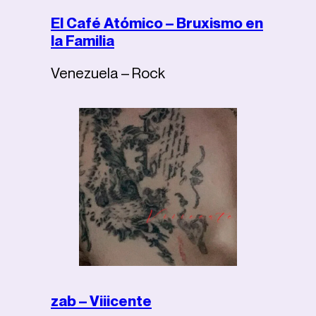
El Café Atómico – Bruxismo en
la Familia
Venezuela – Rock
zab – Viiicente