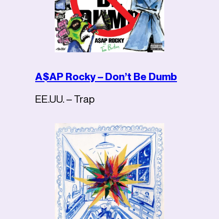
A$AP Rocky – Don’t Be Dumb
EE.UU. – Trap