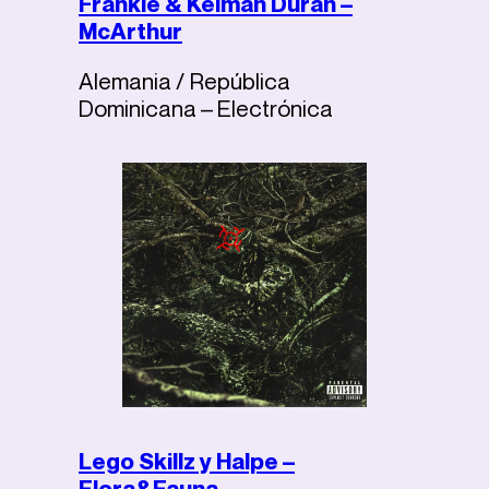
Frankie & Kelman Duran –
McArthur
Alemania / República
Dominicana – Electrónica
Lego Skillz y Halpe –
Flora&Fauna