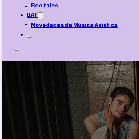
Recitales
UAT
Novedades de Música Asiática