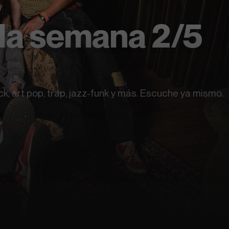
 la semana 2/5
, art pop, trap, jazz-funk y más. Escuche ya mismo.