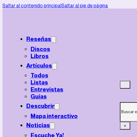
Saltar al contenido principal
Saltar al pie de página
Reseñas
Discos
Libros
Artículos
Todos
Listas
Entrevistas
Guías
Buscar
Descubrir
Mapa interactivo
Noticias
×
Escuche Ya!