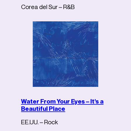
Corea del Sur – R&B
Water From Your Eyes – It’s a
Beautiful Place
EE.UU. – Rock