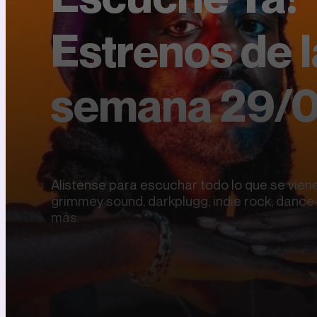
Estrenos de l
semana 29/
Alístense para escuchar todo lo que se viene
grimmey sound, darkplugg, indie rock, dance
más.