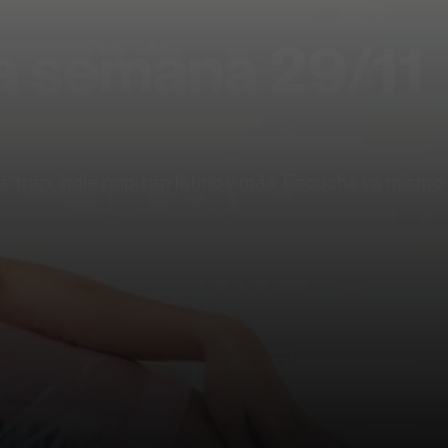
la semana 29/11
 trap, indie pop, rap latino y más. Escuche ya mismo.