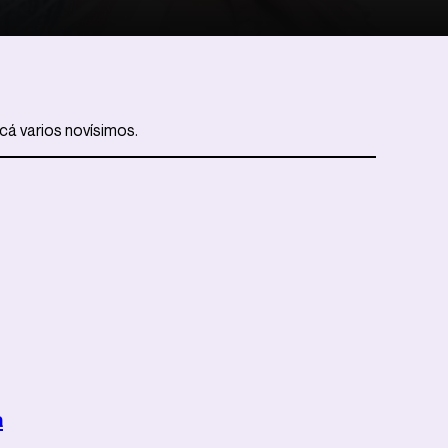
cá varios novísimos.
a