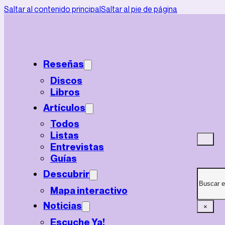
Saltar al contenido principal
Saltar al pie de página
Reseñas
Discos
Libros
Artículos
Todos
Listas
Entrevistas
Guías
Buscar
Descubrir
Mapa interactivo
Noticias
×
Escuche Ya!