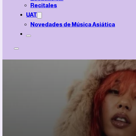
Recitales
UAT
Novedades de Música Asiática