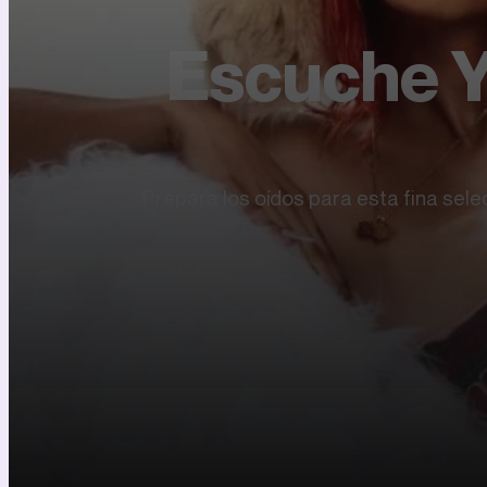
Escuche Y
Prepara los oídos para esta fina sele