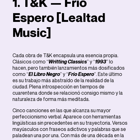
1. T&K — Frío
Espero [Lealtad
Music]
Cada obra de T&K encapsula una esencia propia.
Clásicos como “
Writting Classics
” y “
1993
” lo
hacen, pero también lanzamientos más dosificados
como “
El Libro Negro
” y “
Frío Espero
”. Este último
es su trabajo más abstraído de la realidad de la
ciudad. Plena introspección en tiempos de
cuarentena donde se relacionó consigo mismo y la
naturaleza de forma más meditada.
Cinco canciones en las que alcanza su mayor
perfeccionismo verbal. Aparece con herramientas
lingüísticas sin precedentes en su trayectoria. Versos
mayúsculos con fraseos adictivos y palabras que se
paladean una por una. Con más de una década en la