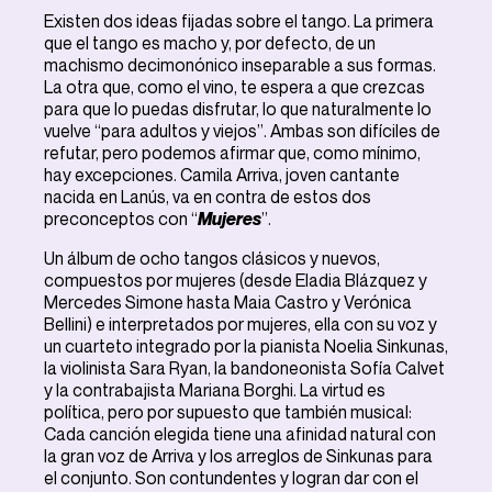
Existen dos ideas fijadas sobre el tango. La primera
que el tango es macho y, por defecto, de un
machismo decimonónico inseparable a sus formas.
La otra que, como el vino, te espera a que crezcas
para que lo puedas disfrutar, lo que naturalmente lo
vuelve “para adultos y viejos”. Ambas son difíciles de
refutar, pero podemos afirmar que, como mínimo,
hay excepciones. Camila Arriva, joven cantante
nacida en Lanús, va en contra de estos dos
preconceptos con “
Mujeres
”.
Un álbum de ocho tangos clásicos y nuevos,
compuestos por mujeres (desde Eladia Blázquez y
Mercedes Simone hasta Maia Castro y Verónica
Bellini) e interpretados por mujeres, ella con su voz y
un cuarteto integrado por la pianista Noelia Sinkunas,
la violinista Sara Ryan, la bandoneonista Sofía Calvet
y la contrabajista Mariana Borghi. La virtud es
política, pero por supuesto que también musical:
Cada canción elegida tiene una afinidad natural con
la gran voz de Arriva y los arreglos de Sinkunas para
el conjunto. Son contundentes y logran dar con el