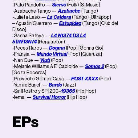
-Palo Pandolfo —
Siervo
(Folk) [S-Music]
-Azabache Tango —
Azabache
(Tango)
-Julieta Laso —
La Caldera
(Tango) [Ultrapop]
– Agustín Guerrero —
Estupidez
(Tango) [Club del
Disco]
-Sasha Sathya —
L4 N1374 D3 L4
51RV13N74
(Reggaetón)
-Peces Raros —
Dogma
(Pop) [Gonna Go]
-Fransia —
Mundo Virtual
(Pop) [Queruza]
-Nan Que —
Viuti
(Pop)
-Melanie Williams & El Cabloide —
Somos 2
(Pop)
[Goza Records]
-Proyecto Gómez Casa —
POST XXXX
(Pop)
-Yamile Burich —
Bardo
(Jazz)
-Sin1Rostro y SP1200–
19365
(Hip Hop)
-Iemai —
Survival Horror
(Hip Hop)
EPs