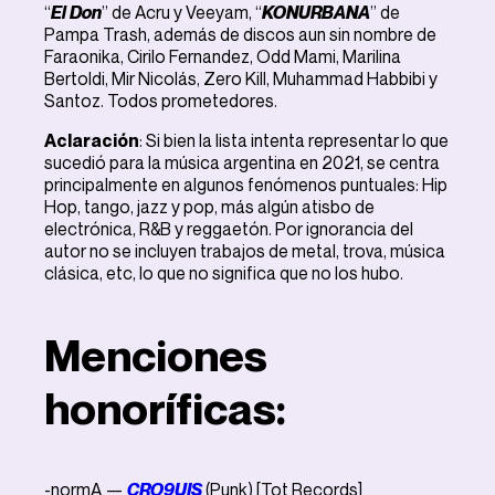
“
El Don
” de Acru y Veeyam, “
KONURBANA
” de
Pampa Trash, además de discos aun sin nombre de
Faraonika, Cirilo Fernandez, Odd Mami, Marilina
Bertoldi, Mir Nicolás, Zero Kill, Muhammad Habbibi y
Santoz. Todos prometedores.
Aclaración
: Si bien la lista intenta representar lo que
sucedió para la música argentina en 2021, se centra
principalmente en algunos fenómenos puntuales: Hip
Hop, tango, jazz y pop, más algún atisbo de
electrónica, R&B y reggaetón. Por ignorancia del
autor no se incluyen trabajos de metal, trova, música
clásica, etc, lo que no significa que no los hubo.
Menciones
honoríficas:
-normA —
CRO9UIS
(Punk) [Tot Records]