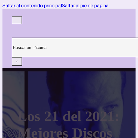
Saltar al contenido principal
Saltar al pie de página
Buscar
×
Los 21 del 2021:
Mejores Discos