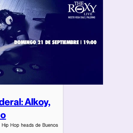
eral: Alkoy,
to
os Hip Hop heads de Buenos