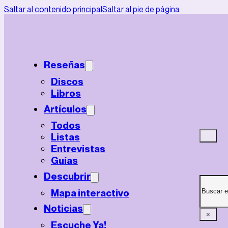
Saltar al contenido principal
Saltar al pie de página
Reseñas
Discos
Libros
Artículos
Todos
Listas
Entrevistas
Guías
Descubrir
Mapa interactivo
Noticias
×
Escuche Ya!