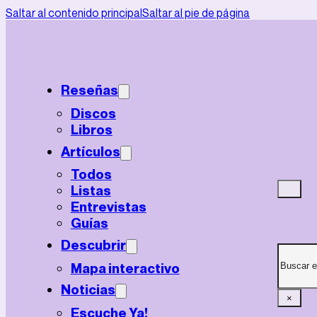
Saltar al contenido principal
Saltar al pie de página
Reseñas
Discos
Libros
Artículos
Todos
Listas
Entrevistas
Guías
Descubrir
Mapa interactivo
Noticias
×
Escuche Ya!