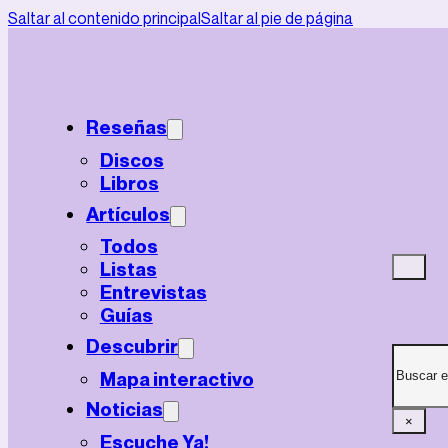
Saltar al contenido principal
Saltar al pie de página
Reseñas
Discos
Libros
Artículos
Todos
Listas
Entrevistas
Guías
Descubrir
Mapa interactivo
Noticias
×
Escuche Ya!