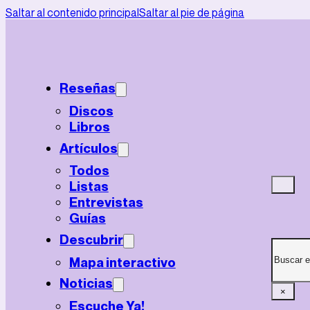
Saltar al contenido principal
Saltar al pie de página
Reseñas
Discos
Libros
Artículos
Todos
Listas
Entrevistas
Guías
Descubrir
Mapa interactivo
Noticias
×
Escuche Ya!