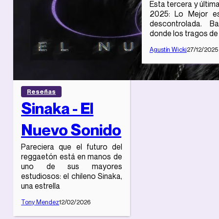
Esta tercera y últim
2025: Lo Mejor e
descontrolada. Ba
donde los tragos de
Agustín Wicki
27/12/2025
Reseñas
Sinaka - El
Nuevo Sonido
Pareciera que el futuro del
reggaetón está en manos de
uno de sus mayores
estudiosos: el chileno Sinaka,
una estrella
Tony Mendez
12/02/2026