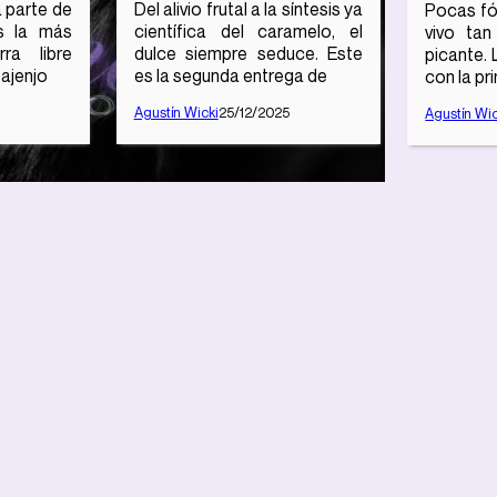
a parte de
Del alivio frutal a la síntesis ya
Pocas fó
s la más
científica del caramelo, el
vivo tan
rra libre
dulce siempre seduce. Este
picante. 
 ajenjo
es la segunda entrega de
con la pr
Agustín Wicki
25/12/2025
Agustín Wic