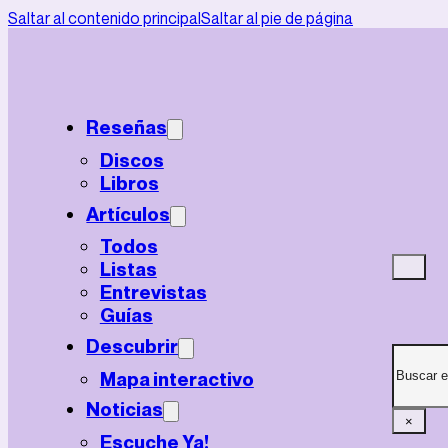
Saltar al contenido principal
Saltar al pie de página
Reseñas
Discos
Libros
Artículos
Todos
Listas
Entrevistas
Guías
Descubrir
Mapa interactivo
Noticias
×
Escuche Ya!