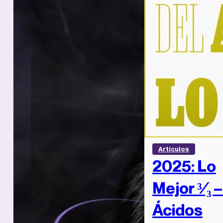
Artículos
2025: Lo
Mejor ³⁄₃ 
Ácidos