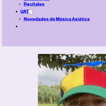
Recitales
UAT
Novedades de Música Asiática