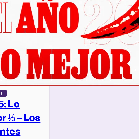
os
: Lo
r ⅓ – Los
antes