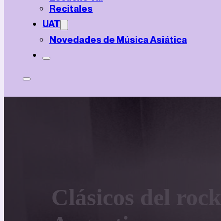
Recitales
UAT
Novedades de Música Asiática
Clásicos del roc