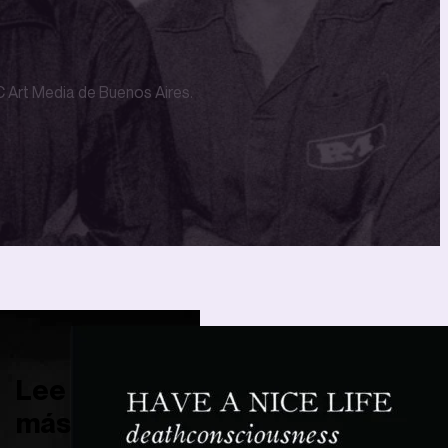
 Art Media de Buenos Aires.
Lee
más