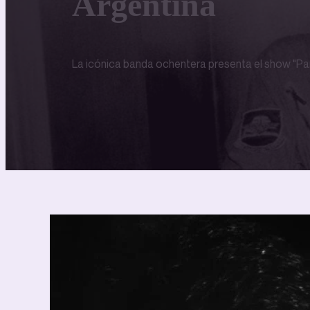
Argentina
La icónica banda ochentera presenta el show "Pa