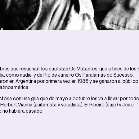
res que resuenan: los paulistas Os Mutantes, que a fines de los
delia como nadie, y de Río de Janeiro Os Paralamas do Sucesso,
on en Argentina por primera vez en 1986 y se ganaron al público
Latinoamérica.
oria con una gira que de mayo a octubre los va a llevar por tod
 Herbert Vianna (guitarrista y vocalista), Bi Ribeiro (bajo) y João
po no hubiera pasado.