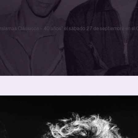
ralamas Clássicos – 40 años” el sábado 27 de septiembre en el C