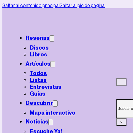
Saltar al contenido principal
Saltar al pie de página
Reseñas
Discos
Libros
Artículos
Todos
Listas
Entrevistas
Guías
Buscar
Descubrir
Mapa interactivo
Noticias
×
Escuche Ya!