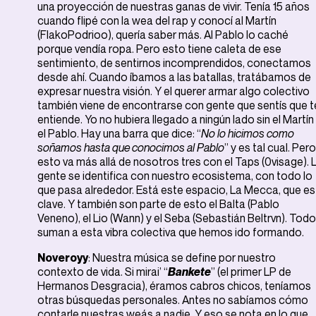
una proyección de nuestras ganas de vivir. Tenía 15 años
cuando flipé con la wea del rap y conocí al Martín
(FlakoPodrioo), quería saber más. Al Pablo lo caché
porque vendía ropa. Pero esto tiene caleta de ese
sentimiento, de sentirnos incomprendidos, conectamos
desde ahí. Cuando íbamos a las batallas, tratábamos de
expresar nuestra visión. Y el querer armar algo colectivo
también viene de encontrarse con gente que sentís que t
entiende. Yo no hubiera llegado a ningún lado sin el Martín
el Pablo. Hay una barra que dice: “
No lo hicimos como
soñamos hasta que conocimos al Pablo
” y es tal cual. Pero
esto va más allá de nosotros tres con el Taps (0visage). 
gente se identifica con nuestro ecosistema, con todo lo
que pasa alrededor. Está este espacio, La Mecca, que es
clave. Y también son parte de esto el Balta (Pablo
Veneno), el Lio (Wann) y el Seba (Sebastián Beltrvn). Tod
suman a esta vibra colectiva que hemos ido formando.
Noveroyy
: Nuestra música se define por nuestro
contexto de vida. Si mirai’ “
Bankete
” (el primer LP de
Hermanos Desgracia), éramos cabros chicos, teníamos
otras búsquedas personales. Antes no sabíamos cómo
contarle nuestras weás a nadie. Y eso se nota en lo que