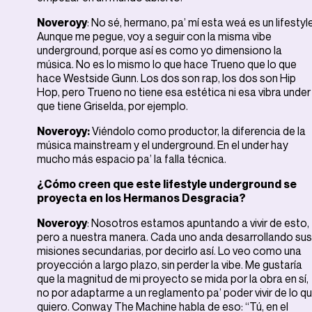
Noveroyy
: No sé, hermano, pa’ mí esta weá es un lifestyle
Aunque me pegue, voy a seguir con la misma vibe
underground, porque así es como yo dimensiono la
música. No es lo mismo lo que hace Trueno que lo que
hace Westside Gunn. Los dos son rap, los dos son Hip
Hop, pero Trueno no tiene esa estética ni esa vibra under
que tiene Griselda, por ejemplo.
Noveroyy:
Viéndolo como productor, la diferencia de la
música mainstream y el underground. En el under hay
mucho más espacio pa’ la falla técnica.
¿Cómo creen que este lifestyle underground se
proyecta en los Hermanos Desgracia?
Noveroyy
: Nosotros estamos apuntando a vivir de esto,
pero a nuestra manera. Cada uno anda desarrollando sus
misiones secundarias, por decirlo así. Lo veo como una
proyección a largo plazo, sin perder la vibe. Me gustaría
que la magnitud de mi proyecto se mida por la obra en sí,
no por adaptarme a un reglamento pa’ poder vivir de lo q
quiero. Conway The Machine habla de eso: “Tú, en el