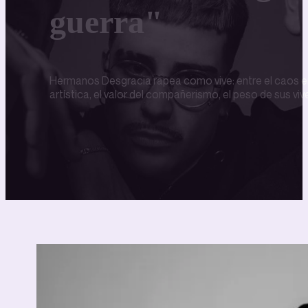
guerra"
Hermanos Desgracia rapea como vive: entre el caos em
artística, el valor del compañerismo, el peso de sus v