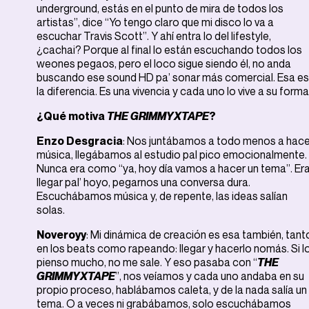
underground, estás en el punto de mira de todos los
artistas”, dice “Yo tengo claro que mi disco lo va a
escuchar Travis Scott”. Y ahí entra lo del lifestyle,
¿cachai? Porque al final lo están escuchando todos los
weones pegaos, pero el loco sigue siendo él, no anda
buscando ese sound HD pa’ sonar más comercial. Esa es
la diferencia. Es una vivencia y cada uno lo vive a su forma
¿Qué motiva
THE GRIMMYXTAPE
?
Enzo Desgracia
: Nos juntábamos a todo menos a hace
música, llegábamos al estudio pal pico emocionalmente.
Nunca era como “ya, hoy día vamos a hacer un tema”. Er
llegar pal’ hoyo, pegarnos una conversa dura.
Escuchábamos música y, de repente, las ideas salían
solas.
Noveroyy
: Mi dinámica de creación es esa también, tant
en los beats como rapeando: llegar y hacerlo nomás. Si l
pienso mucho, no me sale. Y eso pasaba con “
THE
GRIMMYXTAPE
”, nos veíamos y cada uno andaba en su
propio proceso, hablábamos caleta, y de la nada salía un
tema. O a veces ni grabábamos, solo escuchábamos