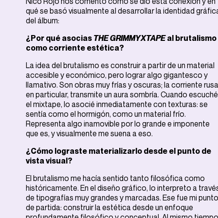
Nico Rojo nos comentó cómo se dio esta conexión y en
qué se basó visualmente al desarrollar la identidad gráfic
del álbum:
¿Por qué asocias
THE GRIMMYXTAPE
al brutalismo
como corriente estética?
La idea del brutalismo es construir a partir de un material
accesible y económico, pero lograr algo gigantesco y
llamativo. Son obras muy frías y oscuras; la corriente rusa
en particular, transmite un aura sombría. Cuando escuché
el mixtape, lo asocié inmediatamente con texturas: se
sentía como el hormigón, como un material frío.
Representa algo inamovible por lo grande e imponente
que es, y visualmente me suena a eso.
¿Cómo lograste materializarlo desde el punto de
vista visual?
El brutalismo me hacía sentido tanto filosófica como
históricamente. En el diseño gráfico, lo interpreto a travé
de tipografías muy grandes y marcadas. Ese fue mi punt
de partida: construir la estética desde un enfoque
profundamente filosófico y conceptual. Al mismo tiempo