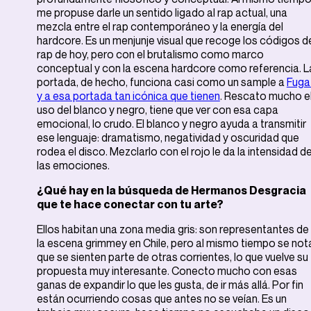
me propuse darle un sentido ligado al rap actual, una
mezcla entre el rap contemporáneo y la energía del
hardcore. Es un menjunje visual que recoge los códigos d
rap de hoy, pero con el brutalismo como marco
conceptual y con la escena hardcore como referencia. L
portada, de hecho, funciona casi como un sample a
Fuga
y a esa portada tan icónica que tienen
. Rescato mucho e
uso del blanco y negro, tiene que ver con esa capa
emocional, lo crudo. El blanco y negro ayuda a transmitir
ese lenguaje: dramatismo, negatividad y oscuridad que
rodea el disco. Mezclarlo con el rojo le da la intensidad d
las emociones.
¿Qué hay en la búsqueda de Hermanos Desgracia
que te hace conectar con tu arte?
Ellos habitan una zona media gris: son representantes de
la escena grimmey en Chile, pero al mismo tiempo se not
que se sienten parte de otras corrientes, lo que vuelve su
propuesta muy interesante. Conecto mucho con esas
ganas de expandir lo que les gusta, de ir más allá. Por fin
están ocurriendo cosas que antes no se veían. Es un