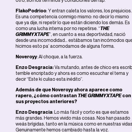
otro, son los términos y condiciones del rap.
FlakoPodrioo
: Y entran caleta los valores, los prejuicios.
Es una competencia conmigo mismo: no decir lo mismo
que ya dije, ni repetir lo que están diciendo los demás. Es
como una lucha interna por no repetirse. “
THE
GRIMMYXTAPE
”, en cuanto a esa deportividad, nació
desde una incomodidad… estábamos tan incómodos qu
hicimos esto pa’ acomodarnos de alguna forma.
Noveroyy
: Al choque, a la fuerza.
Enzo Desgracia:
Va mutando, antes de chico era escrib
terrible encriptado y ahora es como escuchar el tema y
decir “Este ki culiao esta inédito”.
Además de que Noveroyy ahora aparece como
rapero, ¿cómo contrastan
THE GRIMMYXTAPE
con
sus proyectos anteriores?
Enzo Desgracia
: Lo más fácil y corto es que estamos
más grandes. Hemos vivido más cosas. Nos han pasado
weás brígidas, tanto en la música como en nuestras vidas
Genuinamente hemos cambiado hasta la voz.