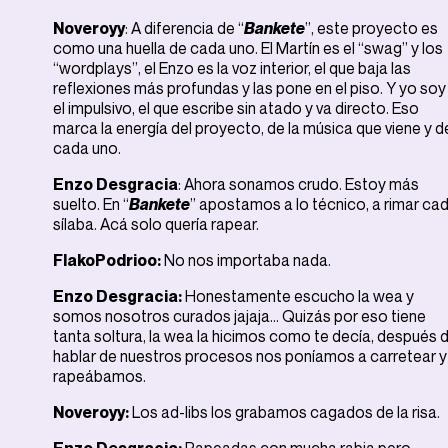
Noveroyy
: A diferencia de “
Bankete
”, este proyecto es
como una huella de cada uno. El Martín es el “swag” y los
“wordplays”, el Enzo es la voz interior, el que baja las
reflexiones más profundas y las pone en el piso. Y yo soy
el impulsivo, el que escribe sin atado y va directo. Eso
marca la energía del proyecto, de la música que viene y d
cada uno.
Enzo Desgracia
: Ahora sonamos crudo. Estoy más
suelto. En “
Bankete
” apostamos a lo técnico, a rimar ca
sílaba. Acá solo quería rapear.
FlakoPodrioo:
No nos importaba nada.
Enzo Desgracia:
Honestamente escucho la wea y
somos nosotros curados jajaja… Quizás por eso tiene
tanta soltura, la wea la hicimos como te decía, después 
hablar de nuestros procesos nos poníamos a carretear y
rapeábamos.
Noveroyy:
Los ad-libs los grabamos cagados de la risa.