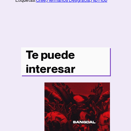
Etiquetas:
Chile
,
Hermanos Desgracia
,
Hip Hop
Te puede
interesar