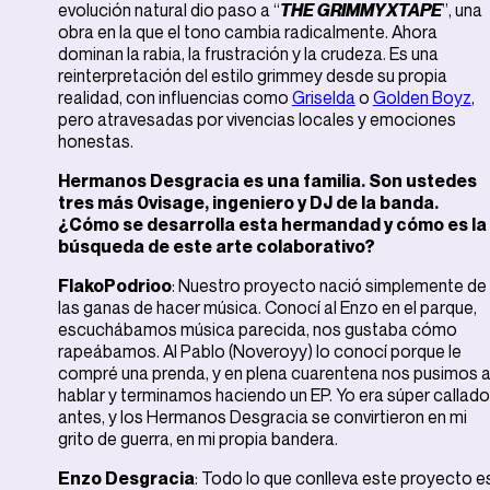
evolución natural dio paso a “
THE GRIMMYXTAPE
”, una
obra en la que el tono cambia radicalmente. Ahora
dominan la rabia, la frustración y la crudeza. Es una
reinterpretación del estilo grimmey desde su propia
realidad, con influencias como
Griselda
o
Golden Boyz
,
pero atravesadas por vivencias locales y emociones
honestas.
Hermanos Desgracia es una familia. Son ustedes
tres más 0visage, ingeniero y DJ de la banda.
¿Cómo se desarrolla esta hermandad y cómo es la
búsqueda de este arte colaborativo?
FlakoPodrioo
: Nuestro proyecto nació simplemente de
las ganas de hacer música. Conocí al Enzo en el parque,
escuchábamos música parecida, nos gustaba cómo
rapeábamos. Al Pablo (Noveroyy) lo conocí porque le
compré una prenda, y en plena cuarentena nos pusimos 
hablar y terminamos haciendo un EP. Yo era súper callado
antes, y los Hermanos Desgracia se convirtieron en mi
grito de guerra, en mi propia bandera.
Enzo Desgracia
: Todo lo que conlleva este proyecto e