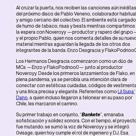
Al cruzar la puerta, nos reciben las canciones aún inédita
del próximo disco de Pablo Veneno, colaborador habitua
y amigo cercano del colectivo. El ambiente está cargado
de humo de tabaco, risas y beats mientras compartimos
la espera con Noveroyy —productor y rapero del grupo
y el propio Pablo, quien nos comenta detalles de su nuev
material mientras aguardan la llegada de los otros dos
integrantes de la banda: Enzo Desgracia y FlakoPodrioo0
Los Hermanos Desgracia comenzaron como un dúo de
MCs —Enzo y FlakoPodrioo0— junto al productor
Noveroyy. Desde los primeros lanzamientos de Flako, en
plena pandemia, ya se percibía una intención clara de
conectar con estéticas cuidadas, códigos de vestiment
y una lírica precisa y elegante. Referentes como
Lil Supa’
Dano
, a quien incluso llegaron a telonear en su paso por
Chile, les marcaron el camino.
Su primer trabajo en conjunto, “
Bankete
”, emanaba
sofisticación y solidez sonora. Con el tiempo, el proyect
fue mutando: se sumó la voz de Noveroyy y se integró
0visage, quien hoy cumple el rol de ingeniero y DJ. Esa