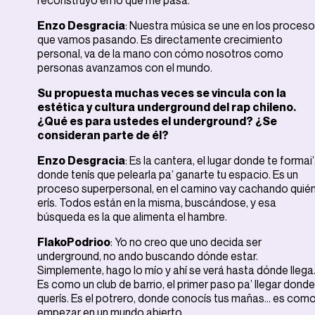
reconstruyo en lo que me pasa.
Enzo Desgracia
: Nuestra música se une en los proces
que vamos pasando. Es directamente crecimiento
personal, va de la mano con cómo nosotros como
personas avanzamos con el mundo.
Su propuesta muchas veces se vincula con la
estética y cultura underground del rap chileno.
¿Qué es para ustedes el underground? ¿Se
consideran parte de él?
Enzo Desgracia
: Es la cantera, el lugar donde te formai’
donde tenís que pelearla pa’ ganarte tu espacio. Es un
proceso superpersonal, en el camino vay cachando quié
erís. Todos están en la misma, buscándose, y esa
búsqueda es la que alimenta el hambre.
FlakoPodrioo
: Yo no creo que uno decida ser
underground, no ando buscando dónde estar.
Simplemente, hago lo mío y ahí se verá hasta dónde llega
Es como un club de barrio, el primer paso pa’ llegar donde
querís. Es el potrero, donde conocís tus mañas… es com
empezar en un mundo abierto.