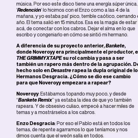
música. Por eso este disco tiene una energía súper única.
‘
Redención
’ lo hicimos con el Enzo como a las 4 de la
mañana, y yo estaba pal’ pico, terrible caótico, cerrando 
año. El tema salió en 15 minutos. Esa es la magia de estar
acá, de conectar con los cabros. Dejar el alma en lo que
escribo y congeniarlo en cómo se sintió mi hermano.
A diferencia de su proyecto anterior,
Bankete
,
donde Noveroyy era principalmente el productor, 
THE GRIMMYXTAPE
su rol cambia y pasa a ser
también un rapero más dentro de la agrupación. D
hecho solo en
Desastre
rapea la dupla original de l
Hermanos Desgracia. ¿Cómo se dio ese cambio
para que Noveroyy empezara a rapear?
Noveroyy
: Estábamos topando muy poco, y desde
“
Bankete Remix
” ya estaba la idea de que yo también
rapeara. Y de obsesivo culiao, empecé a hacer miles de
temas y a mostrárselos a los cabros.
Enzo Desgracia
: Por eso el Pablo está en todos los
temas, de repente agarramos lo que teníamos y nos
dimos cuenta que el weón salía en todos.