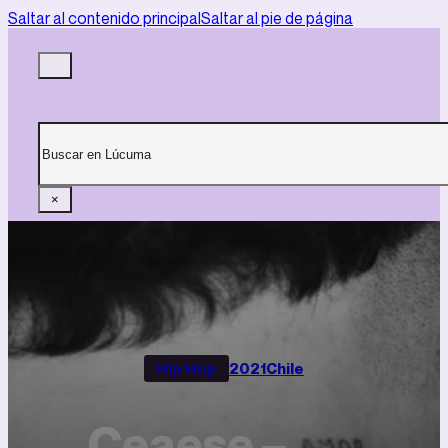
Saltar al contenido principal
Saltar al pie de página
Buscar
×
Hip Hop
2021
Chile
Ceaese –