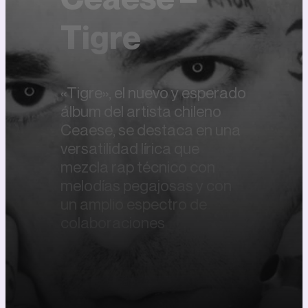
Tigre
«Tigre», el nuevo y esperado
álbum del artista chileno
Ceaese, se destaca en una
versatilidad lírica que
mezcla rap técnico con
melodías pegajosas y con
un amplio espectro de
colaboraciones