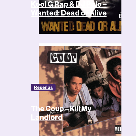
Kool G Rap & DJ Polo –
Wanted: Dead or Alive
Reseñas
The Coup – Kill My
Landlord