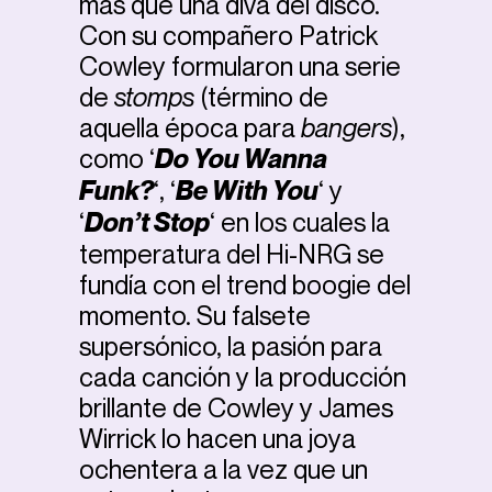
más que una diva del disco.
Con su compañero Patrick
Cowley formularon una serie
de
stomps
(término de
aquella época para
bangers
),
como ‘
Do You Wanna
Funk?
‘, ‘
Be With You
‘ y
‘
Don’t Stop
‘ en los cuales la
temperatura del Hi-NRG se
fundía con el trend boogie del
momento. Su falsete
supersónico, la pasión para
cada canción y la producción
brillante de Cowley y James
Wirrick lo hacen una joya
ochentera a la vez que un