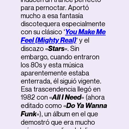
para pernoctar. Aportó
mucho a esa fantasía
discotequera especialmente
con su clásico ‘
You Make Me
Feel (Mighty Real)
‘ y el
discazo «
Stars
«. Sin
embargo, cuando entraron
los 80s y esta música
aparentemente estaba
enterrada, él siguió vigente.
Esa trascendencia llegó en
1982 con «
All I Need
» (ahora
editado como «
Do Ya Wanna
Funk
«), un álbum en el que
demostró que era mucho