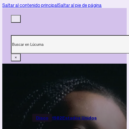
Saltar al contenido principal
Saltar al pie de página
Buscar
×
Disco
1982
Estados Unidos