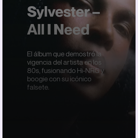
Sylvester –
All I Need
El álbum que demostró la
vigencia del artista en los
80s, fusionando Hi-NRG y
boogie con su icónico
falsete.