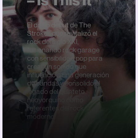
El disco debut de The
Strokes que revitalizó el
rock del siglo XXI,
fusionando rock garage
con sensibilidad pop para
crear un sonido que
influenció a una generación
de bandas y consolidó el
legado del quinteto
neoyorquino como
referentes del rock
moderno.