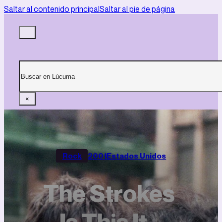
Saltar al contenido principal
Saltar al pie de página
Buscar
×
Rock
2001
Estados Unidos
The Strokes
– Is This It