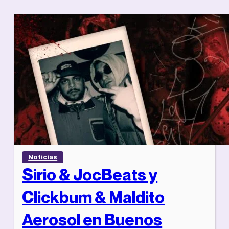
Noticias
Sirio & JocBeats y
Clickbum & Maldito
Aerosol en Buenos