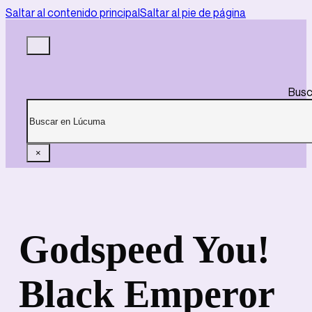
Saltar al contenido principal
Saltar al pie de página
Busc
×
Godspeed You!
Black Emperor