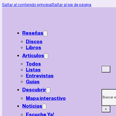
Saltar al contenido principal
Saltar al pie de página
Reseñas
Discos
Libros
Artículos
Todos
Listas
Entrevistas
Guías
Descubrir
Mapa interactivo
Noticias
×
Escuche Ya!