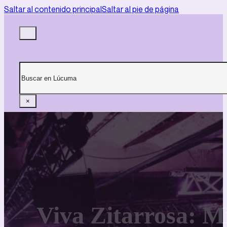
Saltar al contenido principal
Saltar al pie de página
Buscar
×
Viva Zitarrosa: M