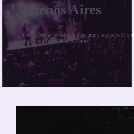
Buenos Aires
"De No Olvidar" el homenaje del grupo uruguayo Milon
una función única en el CCKonex.