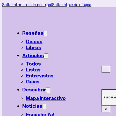
Saltar al contenido principal
Saltar al pie de página
Reseñas
Discos
Libros
Artículos
Todos
Listas
Entrevistas
Guías
Descubrir
Mapa interactivo
Noticias
×
Escuche Ya!