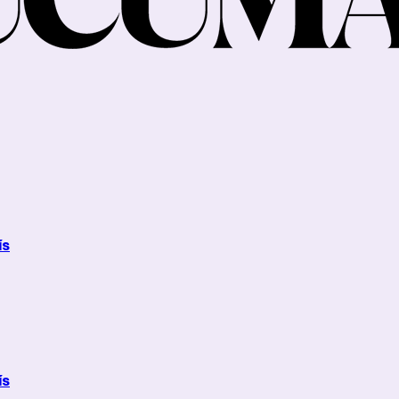
ís
ís