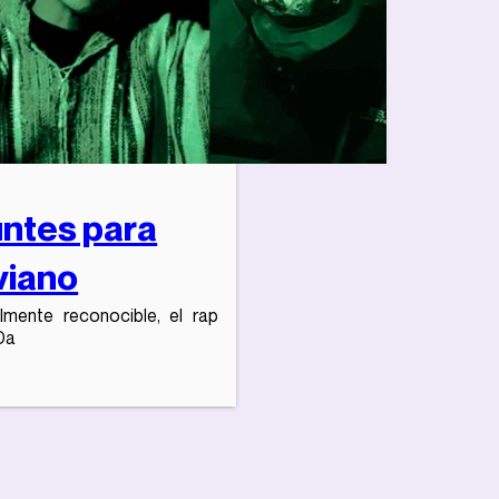
untes para
iviano
lmente reconocible, el rap
‘Da