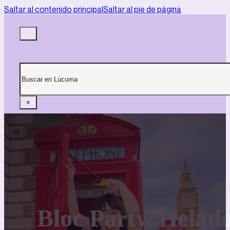
Saltar al contenido principal
Saltar al pie de página
Buscar
×
Bloc Party, Helad