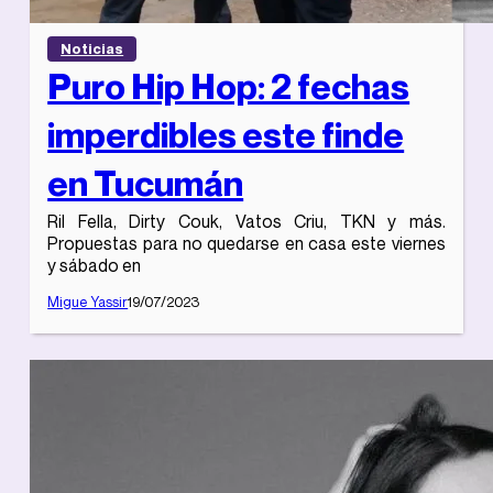
Noticias
Puro Hip Hop: 2 fechas
imperdibles este finde
en Tucumán
Ril Fella, Dirty Couk, Vatos Criu, TKN y más.
Propuestas para no quedarse en casa este viernes
y sábado en
Migue Yassir
19/07/2023