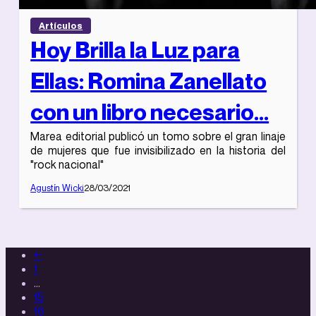
Artículos
Hoy Brilla la Luz para
Ellas: Romina Zanellato
con un libro necesario...
Marea editorial publicó un tomo sobre el gran linaje
de mujeres que fue invisibilizado en la historia del
"rock nacional"
Agustín Wicki
28/03/2021
←
1
…
15
16