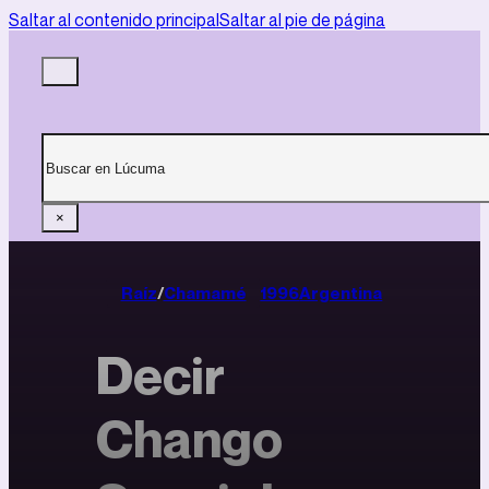
Saltar al contenido principal
Saltar al pie de página
Buscar
×
Raíz
/
Chamamé
1996
Argentina
Decir
Chango