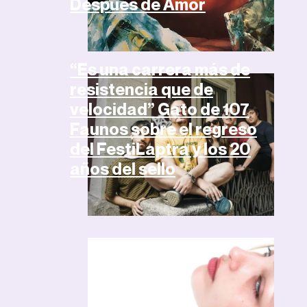
Después de Amor
Artículos
“Es una carrera más de
resistencia que de
velocidad” Gato de 107
Faunos sobre el regreso
del FestiLaptra y los 20
años del sello