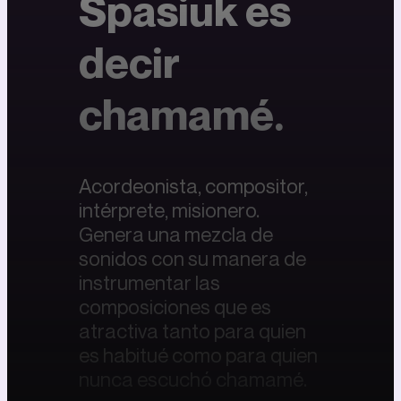
Spasiuk es
decir
chamamé.
Acordeonista, compositor,
intérprete, misionero.
Genera una mezcla de
sonidos con su manera de
instrumentar las
composiciones que es
atractiva tanto para quien
es habitué como para quien
nunca escuchó chamamé.