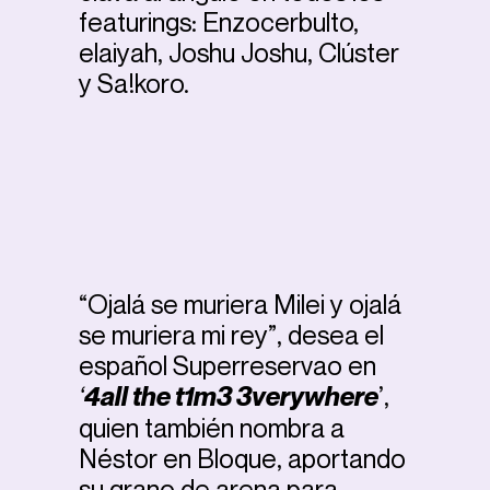
featurings: Enzocerbulto,
elaiyah, Joshu Joshu, Clúster
y Sa!koro.
“Ojalá se muriera Milei y ojalá
se muriera mi rey”, desea el
español Superreservao en
‘
4all the t1m3 3verywhere
’,
quien también nombra a
Néstor en Bloque, aportando
su grano de arena para