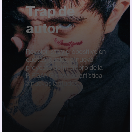
Trap de
autor
Revisionista y propositivo en
cuotas iguales, el nuevo
proyecto del miembro de la
RIPGANG eleva su artística
a nuevas latitudes.