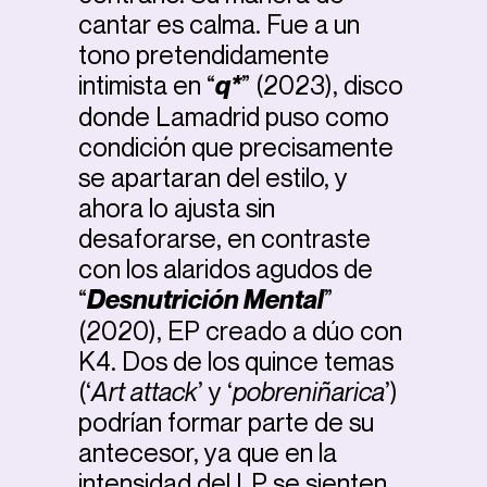
cantar es calma. Fue a un
tono pretendidamente
intimista en “
q*
” (2023), disco
donde Lamadrid puso como
condición que precisamente
se apartaran del estilo, y
ahora lo ajusta sin
desaforarse, en contraste
con los alaridos agudos de
“
Desnutrición Mental
”
(2020), EP creado a dúo con
K4. Dos de los quince temas
(‘
Art attack
’ y ‘
pobreniñarica
’)
podrían formar parte de su
antecesor, ya que en la
intensidad del LP se sienten