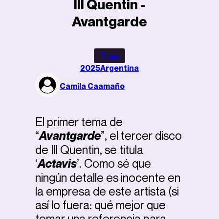
Ill Quentin -
Avantgarde
Trap
2025
Argentina
Camila Caamaño
El primer tema de
“
Avantgarde
”, el tercer disco
de Ill Quentin, se titula
‘
Actavis
’. Como sé que
ningún detalle es inocente en
la empresa de este artista (si
así lo fuera: qué mejor que
tomar una referencia para