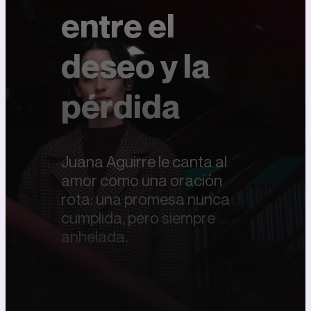
entre el
deseo y la
pérdida
Juana Aguirre le canta al
amor como una oración
rota: una promesa nunca
cumplida, pero siempre
anhelada.