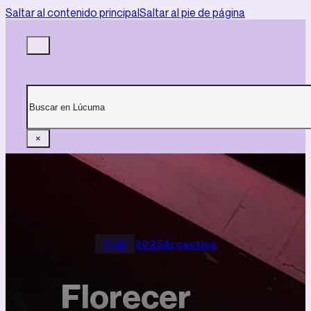
Saltar al contenido principal
Saltar al pie de página
Buscar
×
Folk
2025
Argentina
Florecer