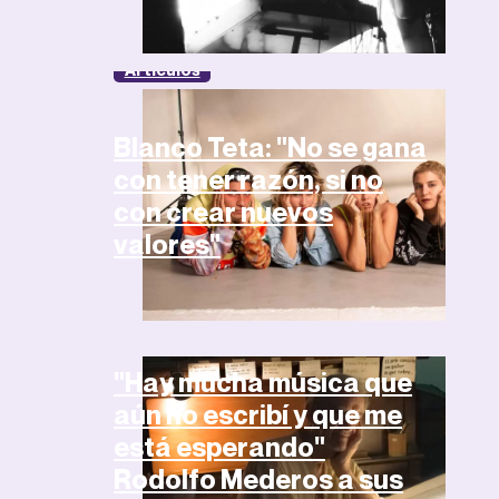
Artículos
Blanco Teta: "No se gana
con tener razón, si no
con crear nuevos
valores"
Artículos
"Hay mucha música que
aún no escribí y que me
está esperando"
Rodolfo Mederos a sus