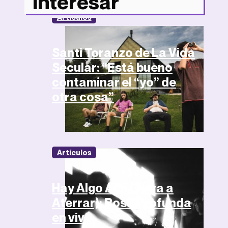
interesar
Artículos
Santi Toranzo de La Vida
Secular: “Está bueno
contaminar el “yo” de
otra cosa”
Artículos
Hay Algo Acá (Te va a
Aterrar): Rosa Profunda
en vivo