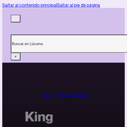
Saltar al contenido principal
Saltar al pie de página
Buscar
×
Rock
1973
Inglaterra
King