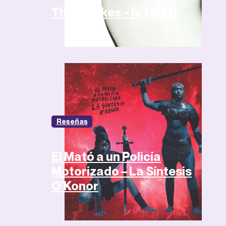
The Strokes – Is This It
Reseñas
El Mató a un Policía
Motorizado – La Síntesis
O’Konor