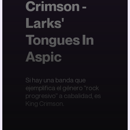
Crimson -
Larks'
Tongues In
Aspic
Si hay una banda que
ejemplifica el género “rock
progresivo” a cabalidad, es
King Crimson.