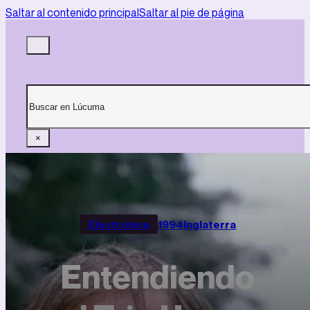
Saltar al contenido principal
Saltar al pie de página
Buscar
×
Electrónica
1994
Inglaterra
Entendiendo