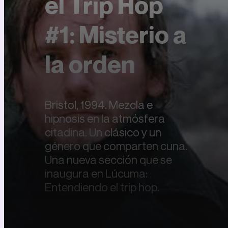
el Trip Hop
#1: Misterio a
la orden
Bristol, 1994. Mezcla e
hipnosis en la atmósfera
citadina. Un clásico y un
género que comparten cuna.
Una nueva sección que se
inaugura en Lúcuma:
Entendiendo el trip hop.