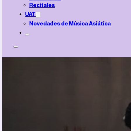
Recitales
UAT
Novedades de Música Asiática