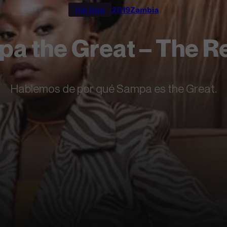
Hip Hop
2019
Zambia
a the Great – The R
Hablemos de por qué Sampa es the Great.