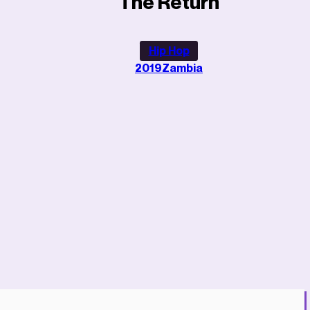
The Return
Hip Hop
2019
Zambia