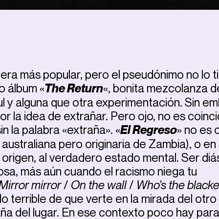
era más popular, pero el pseudónimo no lo t
o álbum «
The Return
«, bonita mezcolanza d
soul y alguna que otra experimentación. Sin e
 la idea de extrañar. Pero ojo, no es coinc
n la palabra «extraña». «
El Regreso
» no es 
 australiana pero originaria de Zambia), o en
al origen, al verdadero estado mental. Ser di
osa, más aún cuando el racismo niega tu
Mirror mirror
/
On the wall
/
Who’s the blacke
o terrible de que verte en la mirada del otro
ña del lugar. En ese contexto poco hay par