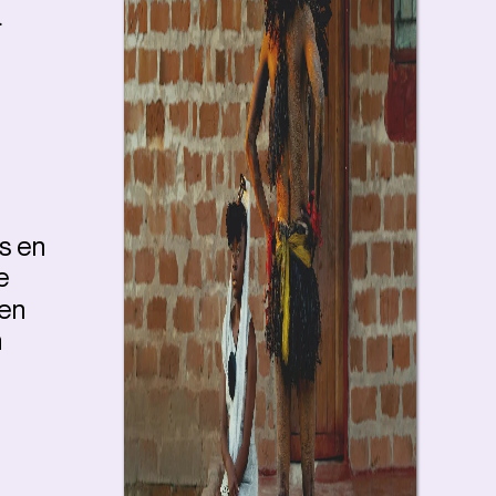
a
s en
e
 en
n