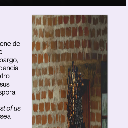
iene de
e
mbargo,
idencia
otro
 sus
áspora
st of us
 sea
a