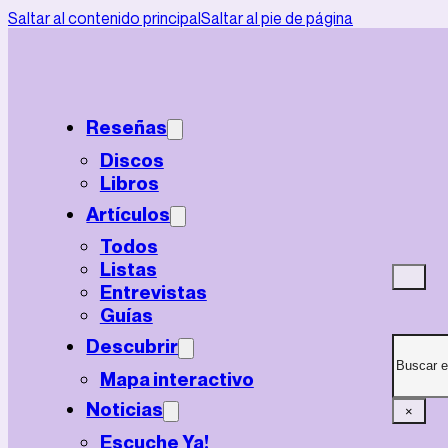
Saltar al contenido principal
Saltar al pie de página
Reseñas
Discos
Libros
Artículos
Todos
Listas
Entrevistas
Guías
Buscar
Descubrir
Mapa interactivo
Noticias
×
Escuche Ya!