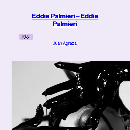
Eddie Palmieri – Eddie
Palmieri
1981
Juan Agrazal