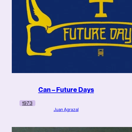
Can – Future Days
1973
Juan Agrazal