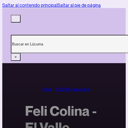
Saltar al contenido principal
Saltar al pie de página
Buscar
×
Raíz
2022
Argentina
Feli Colina -
El Valle