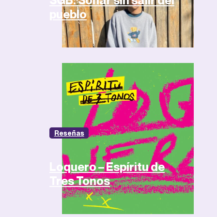
SGB: Sonar sin salir del
pueblo
Reseñas
Loquero – Espíritu de
Tres Tonos