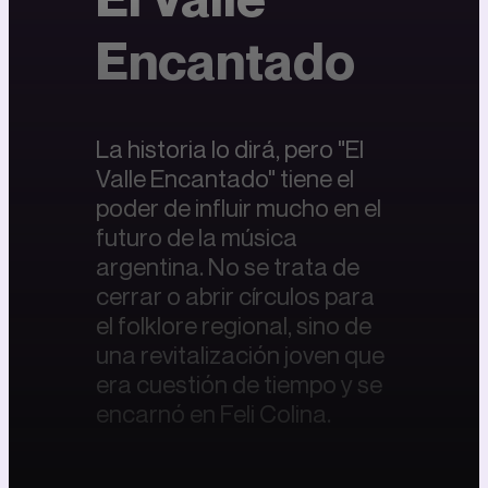
Encantado
La historia lo dirá, pero "El
Valle Encantado" tiene el
poder de influir mucho en el
futuro de la música
argentina. No se trata de
cerrar o abrir círculos para
el folklore regional, sino de
una revitalización joven que
era cuestión de tiempo y se
encarnó en Feli Colina.