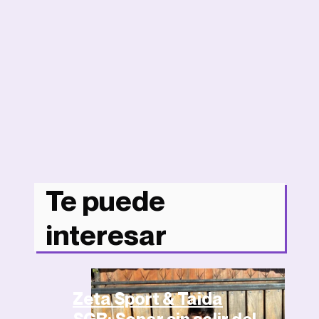
Te puede
interesar
Artículos
Zeta Sport & Taida