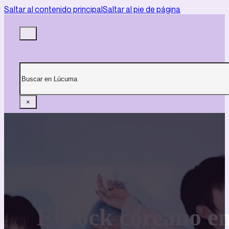
Saltar al contenido principal
Saltar al pie de página
Buscar
×
El rock coreano e