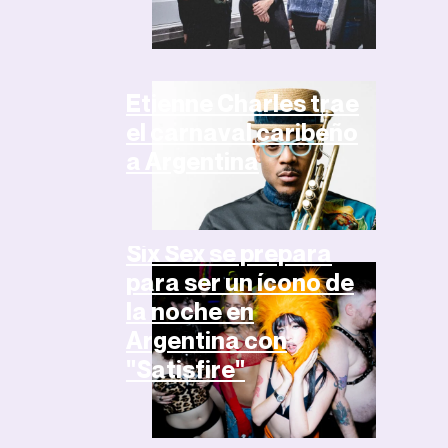
Noticias
Etienne Charles trae
el carnaval caribeño
a Argentina
Noticias
Six Sex se prepara
para ser un ícono de
la noche en
Argentina con
"Satisfire"