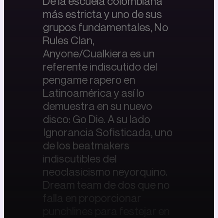
De la escuela colombiana
más estricta y uno de sus
grupos fundamentales, No
Rules Clan,
Anyone/Cualkiera es un
referente indiscutido del
pengame rapero en
Latinoamérica y así lo
demuestra en su nuevo
disco: Go Die. A su lado
Ignorancia Sofisticada, uno
de los beatmakers
indiscutibles del
neoclasicismo neyorquino.
Dream team de dos que no
falla en proporcionar
punchlines para festejar en