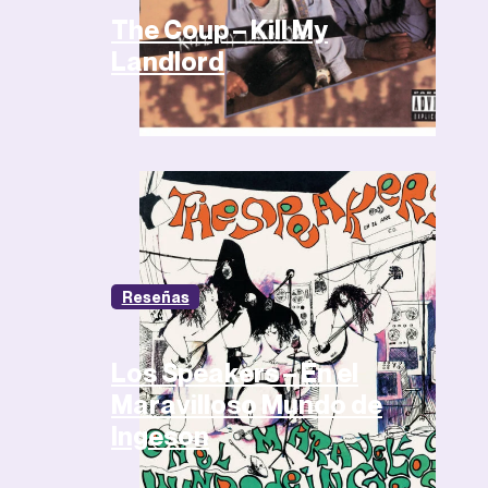
The Coup – Kill My
Landlord
Reseñas
Los Speakers – En el
Maravilloso Mundo de
Ingeson