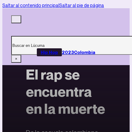
Saltar al contenido principal
Saltar al pie de página
Buscar
Hip Hop
2023
Colombia
×
El rap se
encuentra
en la muerte