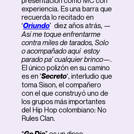
presentación como MC con
experiencia. Es una barra que
recuerda lo recitado en
‘
Oriundo
’ diez años atrás, —
Así me toque enfrentarme
contra miles de tarados, Solo
o acompañado aquí estoy
parado pa’ cualquier brinco
—.
El único polizón en su camino
es en ‘
Secreto
‘, interludio que
toma Sison, el compañero
con el que construyó uno de
los grupos más importantes
del Hip Hop colombiano: No
Rules Clan.
“
Go Die
”
es un disco