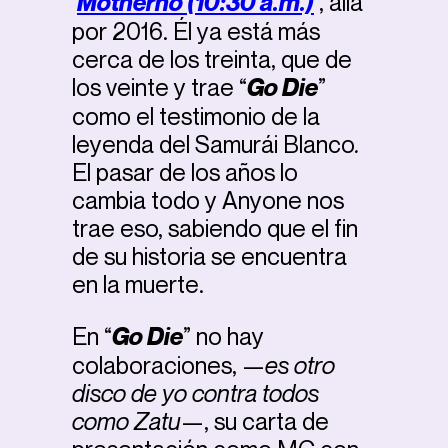
‘
Motherno (10:30 a.m.)
’, allá
por 2016. Él ya está más
cerca de los treinta, que de
los veinte y trae “
Go Die
”
como el testimonio de la
leyenda del Samurái Blanco
.
El pasar de los años lo
cambia todo y Anyone nos
trae eso, sabiendo que el fin
de su historia se encuentra
en la muerte.
En “
Go Die
”
no hay
colaboraciones, —
es otro
disco de yo contra todos
como Zatu
—, su carta de