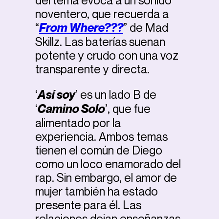
del tema evoca a un sonido
noventero, que recuerda a
“
From Where???
”
de Mad
Skillz. Las baterías suenan
potente y crudo con una voz
transparente y directa.
‘
Así soy
’ es un lado B de
‘
Camino Solo
’, que fue
alimentado por la
experiencia. Ambos temas
tienen el común de Diego
como un loco enamorado del
rap. Sin embargo, el amor de
mujer también ha estado
presente para él. Las
relaciones dejan enseñanzas,