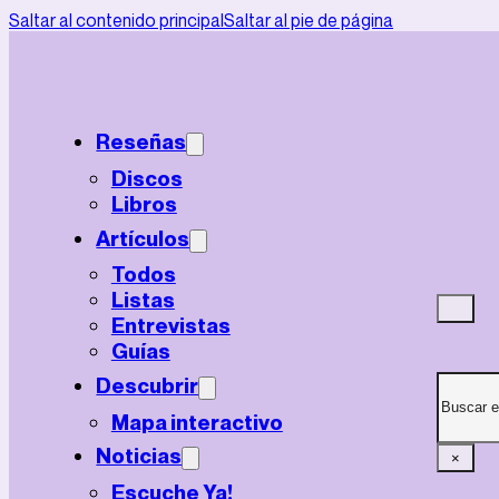
Saltar al contenido principal
Saltar al pie de página
Reseñas
Discos
Libros
Artículos
Todos
Listas
Entrevistas
Guías
Buscar
Descubrir
Mapa interactivo
Noticias
×
Escuche Ya!