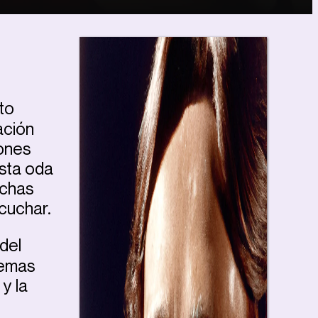
to
ación
iones
Esta oda
uchas
cuchar.
 del
temas
y la