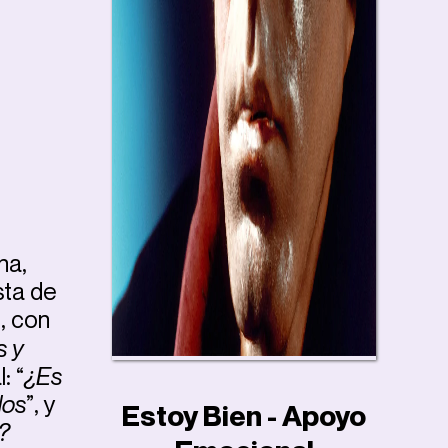
na,
sta de
’, con
s y
: “
¿Es
dos
”, y
Estoy Bien - Apoyo
?