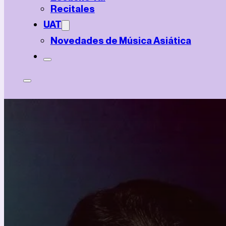
Recitales
UAT
Novedades de Música Asiática