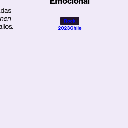
Emocional
adas
enen
Rock
llos.
2023
Chile