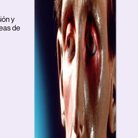
ión y
neas de