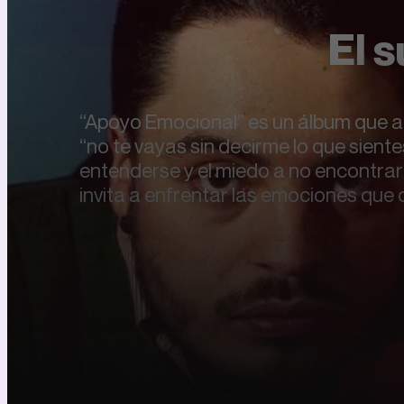
El 
“Apoyo Emocional” es un álbum que aho
“no te vayas sin decirme lo que siente
entenderse y el miedo a no encontrar
invita a enfrentar las emociones que 