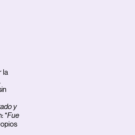
r la
a
sin
ado y
: “
Fue
ropios