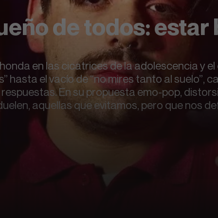
sueño de todos: estar 
nda en las cicatrices de la adolescencia y el 
s” hasta el vacío de “no mires tanto al suelo”, 
 respuestas. En su propuesta emo-pop, distorsi
duelen, aquellas que evitamos, pero que nos de