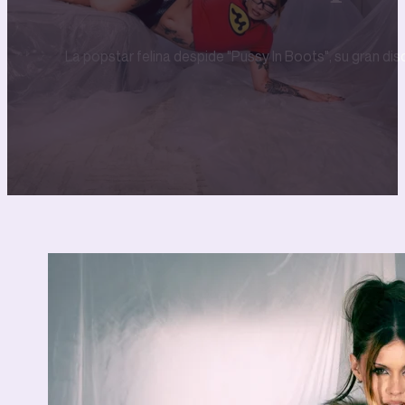
La popstar felina despide "Pussy In Boots", su gran dis