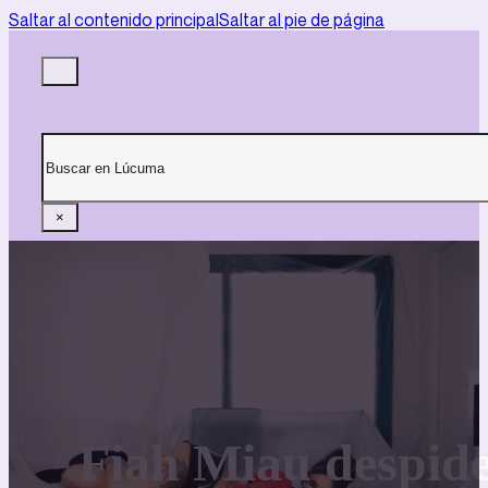
Saltar al contenido principal
Saltar al pie de página
Buscar
×
Fiah Miau despid