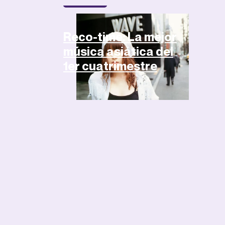
Artículos
Reco-time: La mejor
música asiática del
1er cuatrimestre